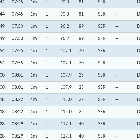
:44
07:45
1m
1
90.8
81
SER
--
D
:44
07:45
1m
1
90.8
81
SER
--
D
:49
07:50
1m
1
96.2
89
SER
--
D
:49
07:50
1m
1
96.2
89
SER
--
D
:54
07:55
1m
1
102.1
70
SER
--
D
:54
07:55
1m
1
102.1
70
SER
--
D
:00
08:01
1m
1
107.9
25
SER
--
D
:00
08:01
1m
1
107.9
25
SER
--
D
:18
08:22
4m
1
115.0
22
SER
--
D
:18
08:22
4m
1
115.0
22
SER
--
D
:28
08:29
1m
1
117.1
40
SER
--
D
:28
08:29
1m
1
117.1
40
SER
--
D