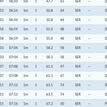
:49
06:50
1m
1
47.7
61
SER
--
D
:53
06:54
1m
1
50.8
64
SER
--
D
:53
06:54
1m
1
50.8
64
SER
--
D
:58
06:59
1m
1
55.0
48
SER
--
D
:58
06:59
1m
1
55.0
48
SER
--
D
:03
07:04
1m
1
58.2
58
SER
--
D
:03
07:04
1m
1
58.2
58
SER
--
D
:07
07:08
1m
1
61.1
47
SER
--
D
:07
07:08
1m
1
61.1
47
SER
--
D
:11
07:12
1m
1
63.5
74
SER
--
D
:11
07:12
1m
1
63.5
74
SER
--
D
:15
07:16
1m
1
67.2
50
SER
--
P