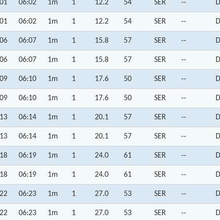
:01
06:02
1m
1
12.2
54
SER
--
D
:01
06:02
1m
1
12.2
54
SER
--
D
:06
06:07
1m
1
15.8
57
SER
--
D
:06
06:07
1m
1
15.8
57
SER
--
D
:09
06:10
1m
1
17.6
50
SER
--
D
:09
06:10
1m
1
17.6
50
SER
--
D
:13
06:14
1m
1
20.1
57
SER
--
D
:13
06:14
1m
1
20.1
57
SER
--
D
:18
06:19
1m
1
24.0
61
SER
--
D
:18
06:19
1m
1
24.0
61
SER
--
D
:22
06:23
1m
1
27.0
53
SER
--
D
:22
06:23
1m
1
27.0
53
SER
--
D