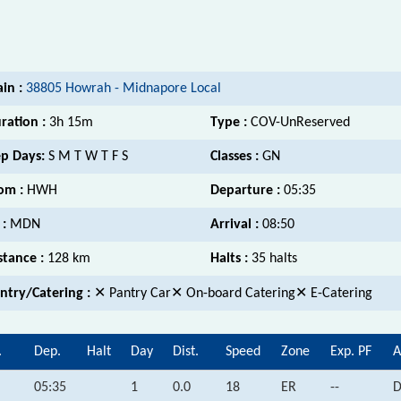
ain :
38805 Howrah - Midnapore Local
ration :
3h 15m
Type :
COV-UnReserved
p Days:
S M T W T F S
Classes :
GN
om :
HWH
Departure :
05:35
 :
MDN
Arrival :
08:50
stance :
128 km
Halts :
35 halts
ntry/Catering :
✕ Pantry Car✕ On-board Catering✕ E-Catering
.
Dep.
Halt
Day
Dist.
Speed
Zone
Exp. PF
A
05:35
1
0.0
18
ER
--
D