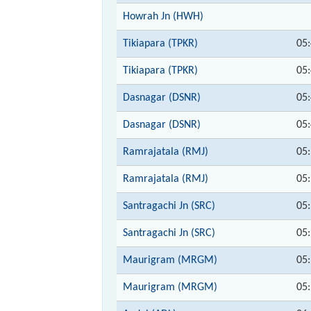
Howrah Jn (HWH)
Tikiapara (TPKR)
05
Tikiapara (TPKR)
05
Dasnagar (DSNR)
05
Dasnagar (DSNR)
05
Ramrajatala (RMJ)
05
Ramrajatala (RMJ)
05
Santragachi Jn (SRC)
05
Santragachi Jn (SRC)
05
Maurigram (MRGM)
05
Maurigram (MRGM)
05