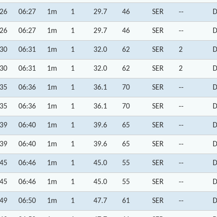
:26
06:27
1m
1
29.7
46
SER
--
D
:26
06:27
1m
1
29.7
46
SER
--
D
:30
06:31
1m
1
32.0
62
SER
2
D
:30
06:31
1m
1
32.0
62
SER
2
D
:35
06:36
1m
1
36.1
70
SER
--
D
:35
06:36
1m
1
36.1
70
SER
--
D
:39
06:40
1m
1
39.6
65
SER
--
D
:39
06:40
1m
1
39.6
65
SER
--
D
:45
06:46
1m
1
45.0
55
SER
--
D
:45
06:46
1m
1
45.0
55
SER
--
D
:49
06:50
1m
1
47.7
61
SER
--
D