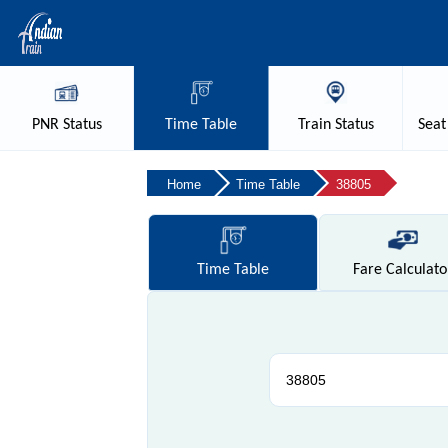
PNR
Status
Time
Table
Train
Status
Seat
Home
Time Table
38805
Time
Table
Fare
Calculato