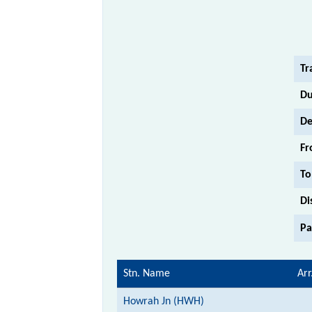
Tr
Du
De
Fr
To
Di
Pa
Stn. Name
Arr
Howrah Jn (HWH)