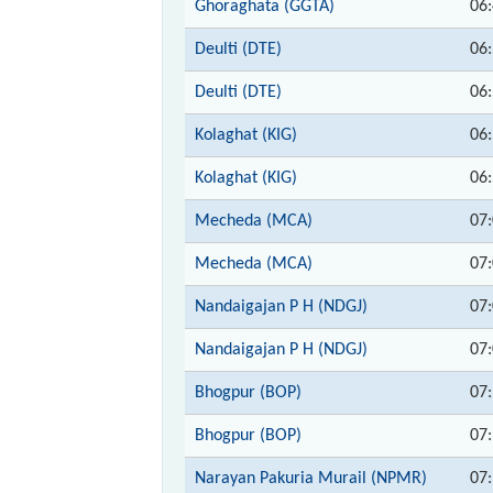
Ghoraghata (GGTA)
06
Deulti (DTE)
06
Deulti (DTE)
06
Kolaghat (KIG)
06
Kolaghat (KIG)
06
Mecheda (MCA)
07
Mecheda (MCA)
07
Nandaigajan P H (NDGJ)
07
Nandaigajan P H (NDGJ)
07
Bhogpur (BOP)
07
Bhogpur (BOP)
07
Narayan Pakuria Murail (NPMR)
07