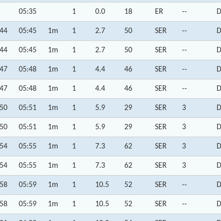
05:35
1
0.0
18
ER
--
D
:44
05:45
1m
1
2.7
50
SER
--
D
:44
05:45
1m
1
2.7
50
SER
--
D
:47
05:48
1m
1
4.4
46
SER
--
D
:47
05:48
1m
1
4.4
46
SER
--
D
:50
05:51
1m
1
5.9
29
SER
3
D
:50
05:51
1m
1
5.9
29
SER
3
D
:54
05:55
1m
1
7.3
62
SER
3
D
:54
05:55
1m
1
7.3
62
SER
3
D
:58
05:59
1m
1
10.5
52
SER
--
D
:58
05:59
1m
1
10.5
52
SER
--
D